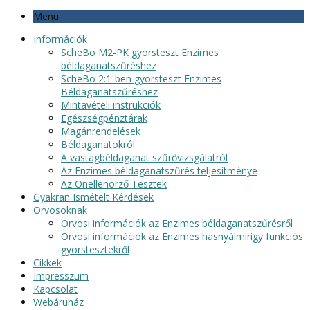
Menü
Információk
ScheBo M2-PK gyorsteszt Enzimes
béldaganatszűréshez
ScheBo 2:1-ben gyorsteszt Enzimes
Béldaganatszűréshez
Mintavételi instrukciók
Egészségpénztárak
Magánrendelések
Béldaganatokról
A vastagbéldaganat szűrővizsgálatról
Az Enzimes béldaganatszűrés teljesítménye
Az Önellenörző Tesztek
Gyakran Ismételt Kérdések
Orvosoknak
Orvosi információk az Enzimes béldaganatszűrésről
Orvosi információk az Enzimes hasnyálmirigy funkciós
gyorstesztekről
Cikkek
Impresszum
Kapcsolat
Webáruház