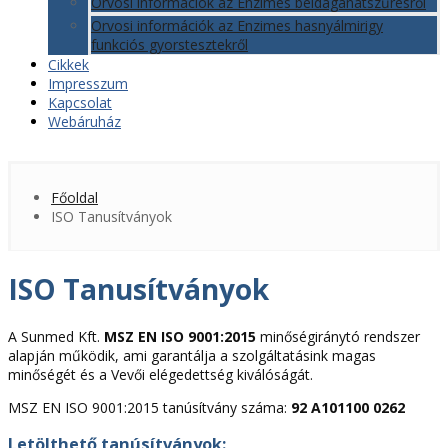
Orvosi információk az Enzimes béldaganatszűrésről
Orvosi információk az Enzimes hasnyálmirigy
funkciós gyorstesztekről
Cikkek
Impresszum
Kapcsolat
Webáruház
Főoldal
ISO Tanusítványok
ISO Tanusítványok
A Sunmed Kft.
MSZ EN ISO 9001:2015
minőségiránytó rendszer
alapján működik, ami garantálja a szolgáltatásink magas
minőségét és a Vevői elégedettség kiválóságát.
MSZ EN ISO 9001:2015 tanúsítvány száma:
92 A101100 0262
Letölthető tanúsítványok: