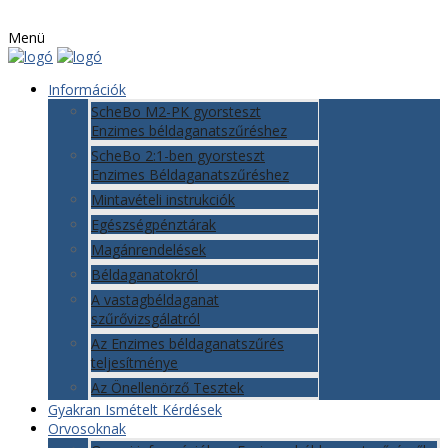
Menü
Információk
ScheBo M2-PK gyorsteszt
Enzimes béldaganatszűréshez
ScheBo 2:1-ben gyorsteszt
Enzimes Béldaganatszűréshez
Mintavételi instrukciók
Egészségpénztárak
Magánrendelések
Béldaganatokról
A vastagbéldaganat
szűrővizsgálatról
Az Enzimes béldaganatszűrés
teljesítménye
Az Önellenörző Tesztek
Gyakran Ismételt Kérdések
Orvosoknak