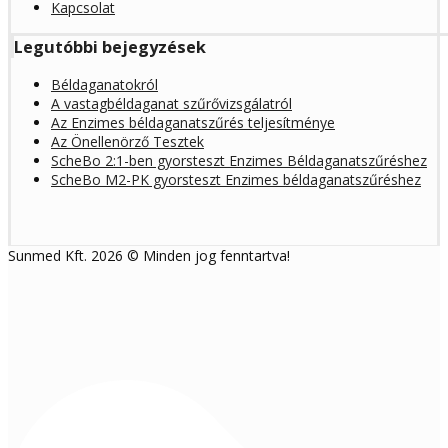
Kapcsolat
Legutóbbi bejegyzések
Béldaganatokról
A vastagbéldaganat szűrővizsgálatról
Az Enzimes béldaganatszűrés teljesítménye
Az Önellenörző Tesztek
ScheBo 2:1-ben gyorsteszt Enzimes Béldaganatszűréshez
ScheBo M2-PK gyorsteszt Enzimes béldaganatszűréshez
Sunmed Kft. 2026 © Minden jog fenntartva!