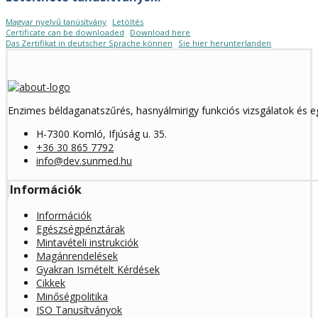
Magyar nyelvű tanúsítvány
Letöltés
Certificate can be downloaded
Download here
Das Zertifikat in deutscher Sprache können
Sie hier herunterlanden
Enzimes béldaganatszűrés, hasnyálmirigy funkciós vizsgálatok és 
H-7300 Komló, Ifjúság u. 35.
+36 30 865 7792
info@dev.sunmed.hu
Információk
Információk
Egészségpénztárak
Mintavételi instrukciók
Magánrendelések
Gyakran Ismételt Kérdések
Cikkek
Minőségpolitika
ISO Tanusítványok