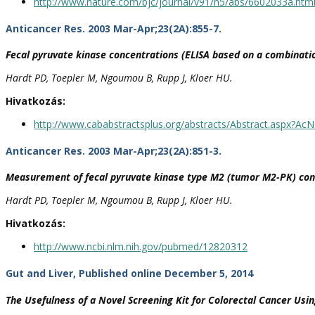
http://www.nature.com/bjc/journal/v91/n5/abs/6602033a.htm
Anticancer Res. 2003 Mar-Apr;23(2A):855-7.
Fecal pyruvate kinase concentrations (ELISA based on a combination
Hardt PD, Toepler M, Ngoumou B, Rupp J, Kloer HU.
Hivatkozás:
http://www.cababstractsplus.org/abstracts/Abstract.aspx?A
Anticancer Res. 2003 Mar-Apr;23(2A):851-3.
Measurement of fecal pyruvate kinase type M2 (tumor M2-PK) conce
Hardt PD, Toepler M, Ngoumou B, Rupp J, Kloer HU.
Hivatkozás:
http://www.ncbi.nlm.nih.gov/pubmed/12820312
Gut and Liver, Published online December 5, 2014
The Usefulness of a Novel Screening Kit for Colorectal Cancer U