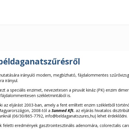
béldaganatszűrésről
utatására irányuló modern, megbízható, fájdalommentes szűrővizsgá
a irányul.
 a speciális enzimet, nevezetesen a piruvát kináz (PK) enzim dime
 fájdalommentesen székletmintából is.
i az eljárást 2003-ban, amely a fent említett enzim székletből törté
 Magyarországon, 2008-tól a
Sunmed Kft.
az eljárás hivatalos disztri
atunknál (06/30/865-7792, info@beldaganatszures,hu) lehet érdeklődni.
 feletti eredmények gasztrointesztinális adenomára, colorectalis car