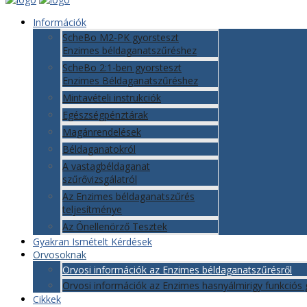
Információk
ScheBo M2-PK gyorsteszt
Enzimes béldaganatszűréshez
ScheBo 2:1-ben gyorsteszt
Enzimes Béldaganatszűréshez
Mintavételi instrukciók
Egészségpénztárak
Magánrendelések
Béldaganatokról
A vastagbéldaganat
szűrővizsgálatról
Az Enzimes béldaganatszűrés
teljesítménye
Az Önellenörző Tesztek
Gyakran Ismételt Kérdések
Orvosoknak
Orvosi információk az Enzimes béldaganatszűrésről
Orvosi információk az Enzimes hasnyálmirigy funkciós 
Cikkek