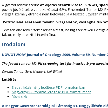
A gyártói adatok szerint
a
z eljárás szenzitivitása 85 %-os, spec
pozitív jósló értékre vonatkozó adat 62%. Emelkedett Tumor M2-PK 
vizsgált személy étrendje nem befolyásolja a tesztet. Egyszeri minta
Pozitív lelet esetében további vizsgálatok, vastagbéltükröz
Tévesen alacsony értéket adhat a teszt, ha híg széklet kerül vizsgá
faktor, mely a teszttel interferálna.
Irodalom
NOWOTWORY Journal of Oncology 2009. Volume 59. Number 2
The faecal tumour M2-PK screening test for invasive & pre-invasive
Carolin Tonus, Gero Neupert, Kai Witzel
Letöltés:
Eredeti közlemény letöltése PDF formátumban
Magyarnyelvű fordítás letöltése PDF formátumban
Rövid cikk
A Magyar Gasztroenterológiai Társaság 51. Naggyűlésén előa