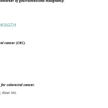
omarker of gastrointestinal malignancy.
14/10/2714
al cancer (CRC).
for colorectal cancer.
t, Kloer HU.