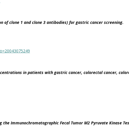
l
 of clone 1 and clone 3 antibodies) for gastric cancer screening.
cNo=20043075249
ntrations in patients with gastric cancer, colorectal cancer, colo
sing the Immunochromatographic Fecal Tumor M2 Pyruvate Kinase Te