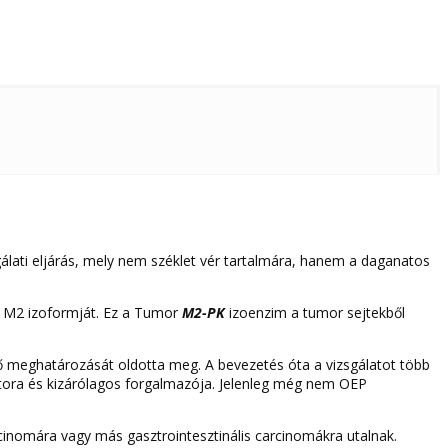
lati eljárás, mely nem széklet vér tartalmára, hanem a daganatos
r M2 izoformját. Ez a Tumor
M2-PK
izoenzim a tumor sejtekből
nő meghatározását oldotta meg. A bevezetés óta a vizsgálatot több
bútora és kizárólagos forgalmazója. Jelenleg még nem OEP
cinomára vagy más gasztrointesztinális carcinomákra utalnak.