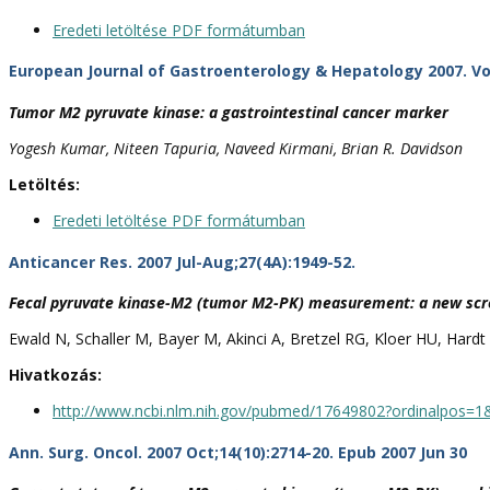
Eredeti letöltése PDF formátumban
European Journal of Gastroenterology & Hepatology 2007. Vol
Tumor M2 pyruvate kinase: a gastrointestinal cancer marker
Yogesh Kumar, Niteen Tapuria, Naveed Kirmani, Brian R. Davidson
Letöltés:
Eredeti letöltése PDF formátumban
Anticancer Res. 2007 Jul-Aug;27(4A):1949-52.
Fecal pyruvate kinase-M2 (tumor M2-PK) measurement: a new scree
Ewald N, Schaller M, Bayer M, Akinci A, Bretzel RG, Kloer HU, Hardt
Hivatkozás:
http://www.ncbi.nlm.nih.gov/pubmed/17649802?ordinalpos=
Ann. Surg. Oncol. 2007 Oct;14(10):2714-20. Epub 2007 Jun 30