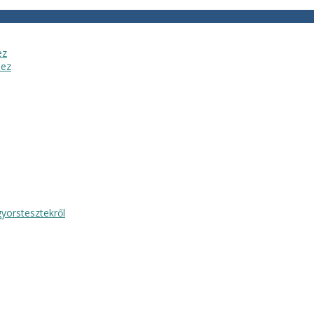
ez
hez
yorstesztekről