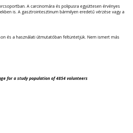
orcsoportban. A carcinomára és polipusra együttesen érvényes
ekben is. A gasztrointesztinum bármilyen eredetű vérzése vagy a
oláson és a használati útmutatóban feltüntetjük. Nem ismert más
age for a study population of 4854 volunteers