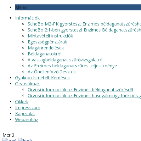
Menü
Információk
ScheBo M2-PK gyorsteszt Enzimes béldaganatszűrésh
ScheBo 2:1-ben gyorsteszt Enzimes Béldaganatszűrés
Mintavételi instrukciók
Egészségpénztárak
Magánrendelések
Béldaganatokról
A vastagbéldaganat szűrővizsgálatról
Az Enzimes béldaganatszűrés teljesítménye
Az Önellenörző Tesztek
Gyakran Ismételt Kérdések
Orvosoknak
Orvosi információk az Enzimes béldaganatszűrésről
Orvosi információk az Enzimes hasnyálmirigy funkciós g
Cikkek
Impresszum
Kapcsolat
Webáruház
Menü