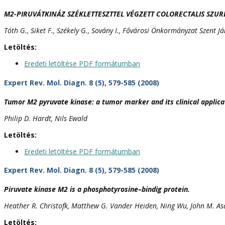
M2-PIRUVÁTKINÁZ SZÉKLETTESZTTEL VÉGZETT COLORECTALIS SZU
Tóth G., Siket F., Székely G., Sovány I., Fővárosi Önkormányzat Szent J
Letöltés:
Eredeti letöltése PDF formátumban
Expert Rev. Mol. Diagn. 8 (5), 579-585 (2008)
Tumor M2 pyruvate kinase: a tumor marker and its clinical applica
Philip D. Hardt, Nils Ewald
Letöltés:
Eredeti letöltése PDF formátumban
Expert Rev. Mol. Diagn. 8 (5), 579-585 (2008)
Piruvate kinase M2 is a phosphotyrosine–bindig protein.
Heather R. Christofk, Matthew G. Vander Heiden, Ning Wu, John M. Asa
Letöltés: