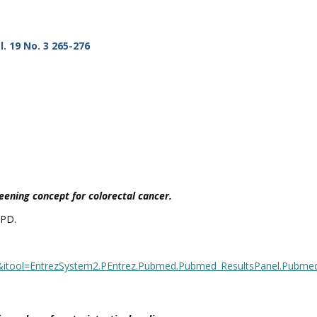
. 19 No. 3 265-276
ning concept for colorectal cancer.
 PD.
1&itool=EntrezSystem2.PEntrez.Pubmed.Pubmed_ResultsPanel.Pubme