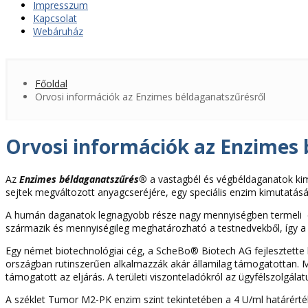
Impresszum
Kapcsolat
Webáruház
Főoldal
Orvosi információk az Enzimes béldaganatszűrésről
Orvosi információk az Enzimes 
Az
Enzimes béldaganatszűrés®
a vastagbél és végbéldaganatok kim
sejtek megváltozott anyagcseréjére, egy speciális enzim kimutatásár
A humán daganatok legnagyobb része nagy mennyiségben termeli ezt
származik és mennyiségileg meghatározható a testnedvekből, így a
Egy német biotechnológiai cég, a ScheBo® Biotech AG fejlesztette k
országban rutinszerűen alkalmazzák akár államilag támogatottan.
támogatott az eljárás. A területi viszonteladókról az ügyfélszolgál
A széklet Tumor M2-PK enzim szint tekintetében a 4 U/ml határérték