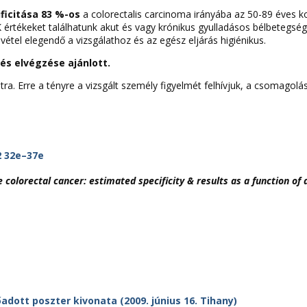
ificitása 83 %-os
a colorectalis carcinoma irányába az 50-89 éves k
értékeket találhatunk akut és vagy krónikus gyulladásos bélbetegség
vétel elegendő a vizsgálathoz és az egész eljárás higiénikus.
és elvégzése ajánlott.
latra. Erre a tényre a vizsgált személy figyelmét felhívjuk, a csomag
 32e–37e
 colorectal cancer: estimated specificity & results as a function of 
dott poszter kivonata (2009. június 16. Tihany)