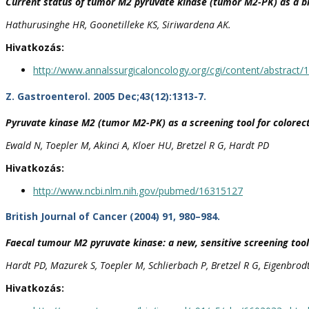
Current status of tumor M2 pyruvate kinase (tumor M2-PK) as a bi
Hathurusinghe HR, Goonetilleke KS, Siriwardena AK.
Hivatkozás:
http://www.annalssurgicaloncology.org/cgi/content/abstract/
Z. Gastroenterol. 2005 Dec;43(12):1313-7.
Pyruvate kinase M2 (tumor M2-PK) as a screening tool for colorect
Ewald N, Toepler M, Akinci A, Kloer HU, Bretzel R G, Hardt PD
Hivatkozás:
http://www.ncbi.nlm.nih.gov/pubmed/16315127
British Journal of Cancer (2004) 91, 980–984.
Faecal tumour M2 pyruvate kinase: a new, sensitive screening tool 
Hardt PD, Mazurek S, Toepler M, Schlierbach P, Bretzel R G, Eigenbrod
Hivatkozás: