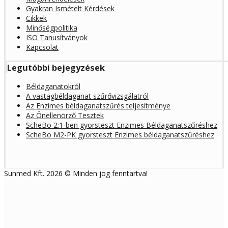
Gyakran Ismételt Kérdések
Cikkek
Minőségpolitika
ISO Tanusítványok
Kapcsolat
Legutóbbi bejegyzések
Béldaganatokról
A vastagbéldaganat szűrővizsgálatról
Az Enzimes béldaganatszűrés teljesítménye
Az Önellenörző Tesztek
ScheBo 2:1-ben gyorsteszt Enzimes Béldaganatszűréshez
ScheBo M2-PK gyorsteszt Enzimes béldaganatszűréshez
Sunmed Kft. 2026 © Minden jog fenntartva!