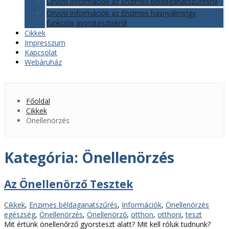
Orvosi információk az Enzimes béldaganatszűrésről
Orvosi információk az Enzimes hasnyálmirigy
funkciós gyorstesztekről
Cikkek
Impresszum
Kapcsolat
Webáruház
Főoldal
Cikkek
Önellenörzés
Kategória:
Önellenörzés
Az Önellenörző Tesztek
Kategóriák
Címké
Cikkek
,
Enzimes béldaganatszűrés
,
Információk
,
Önellenörzés
egészség
,
Önellenörzés
,
Önellenörző
,
otthon
,
otthoni
,
teszt
Mit értünk önellenőrző gyorsteszt alatt? Mit kell róluk tudnunk?