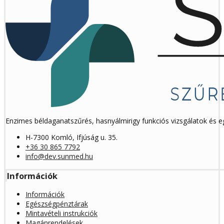
Enzimes béldaganatszűrés, hasnyálmirigy funkciós vizsgálatok és 
H-7300 Komló, Ifjúság u. 35.
+36 30 865 7792
info@dev.sunmed.hu
Információk
Információk
Egészségpénztárak
Mintavételi instrukciók
Magánrendelések