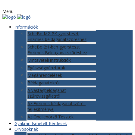
Menü
Információk
ScheBo M2-PK gyorsteszt
Enzimes béldaganatszűréshez
ScheBo 2:1-ben gyorsteszt
Enzimes Béldaganatszűréshez
Mintavételi instrukciók
Egészségpénztárak
Magánrendelések
Béldaganatokról
A vastagbéldaganat
szűrővizsgálatról
Az Enzimes béldaganatszűrés
teljesítménye
Az Önellenörző Tesztek
Gyakran Ismételt Kérdések
Orvosoknak