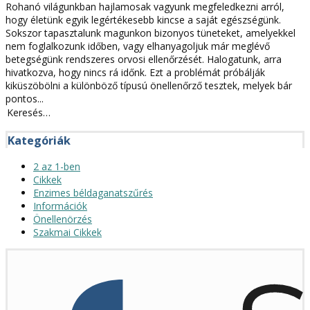
Rohanó világunkban hajlamosak vagyunk megfeledkezni arról,
hogy életünk egyik legértékesebb kincse a saját egészségünk.
Sokszor tapasztalunk magunkon bizonyos tüneteket, amelyekkel
nem foglalkozunk időben, vagy elhanyagoljuk már meglévő
betegségünk rendszeres orvosi ellenőrzését. Halogatunk, arra
hivatkozva, hogy nincs rá időnk. Ezt a problémát próbálják
kiküszöbölni a különböző típusú önellenőrző tesztek, melyek bár
pontos...
Keresés:
Kategóriák
2 az 1-ben
Cikkek
Enzimes béldaganatszűrés
Információk
Önellenörzés
Szakmai Cikkek