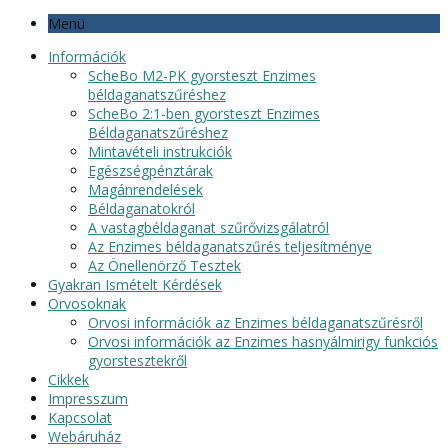
Menü
Információk
ScheBo M2-PK gyorsteszt Enzimes
béldaganatszűréshez
ScheBo 2:1-ben gyorsteszt Enzimes
Béldaganatszűréshez
Mintavételi instrukciók
Egészségpénztárak
Magánrendelések
Béldaganatokról
A vastagbéldaganat szűrővizsgálatról
Az Enzimes béldaganatszűrés teljesítménye
Az Önellenörző Tesztek
Gyakran Ismételt Kérdések
Orvosoknak
Orvosi információk az Enzimes béldaganatszűrésről
Orvosi információk az Enzimes hasnyálmirigy funkciós
gyorstesztekről
Cikkek
Impresszum
Kapcsolat
Webáruház