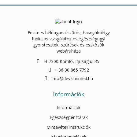
Enzimes béldaganatszűrés, hasnyálmirigy
funkciós vizsgálatok és egészségügyi
gyorstesztek, szűrések és eszközök
webáruháza
H-7300 Komló, Ifjúság u. 35.
+36 30 865 7792
info@dev.sunmed.hu
Információk
Információk
Egészségpénztárak
Mintavételi instrukciók
Magánrendelések