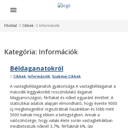
Menü
Főoldal
Cikkek
Információk
Kategória:
Információk
Béldaganatokról
Kategóriák
Cikkek
,
Információk
,
Szakmai Cikkek
A vastagbéldaganatok gyakorisága A vastagbéldaganat a
második leggyakoribb rosszindulatú daganat
Magyarországon, férfiakat és nőket egyaránt érinthet. A
statisztikai adatok alapján elmondható, hogy évente 9000
új megbetegedést regisztrálnak hazánkban és több mint
5000 halnak meg ebben a betegségben. Annak a
valószínűsége, hogy valaki élete során vastagbélrákban
megbetegszik nőknél 3,7%, férfiaknál 6%, így