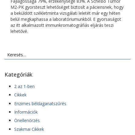
Fajlagossága 79%, érzékenysége 83%. A ScheBo Tumor
M2-PK gyorsteszt lehetőséget biztosít a páciensnek, hogy
a beküldött székletminta vizsgálati leletét már egy héten
belül megkaphassa a laboratóriumunkból. E gyorsaságot
az itt alkalmazott immunkromatográfiás eljárás teszi
lehetővé.
Keresés:
Kategóriák
2 az 1-ben
Cikkek
Enzimes béldaganatszűrés
Információk
Önellenörzés
Szakmai Cikkek