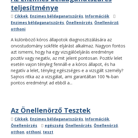
teljesítménye
Kategóriák
Címkék
Cikkek
,
Enzimes béldaganatszűrés
,
Információk
Enzimes béldaganatszűrés
,
Önellenörzés
,
Önellenörző
,
otthoni
A különböző kóros állapotok diagnosztizálására az
orvostudomány sokféle eljárást alkalmaz. Nagyon fontos
azt ismerni, hogy ha egy vizsgálóeljárás eredménye
pozitív vagy negatív, az mit jelent pontosan. Pozitív lelet
esetén vajon tényleg fennáll-e a kóros állapot, és ha
negatív a lelet, tényleg egészséges-e a vizsgált személy?
Sajnos ritka az a vizsgálat, ami garantáltan 100 %-ban
pontos eredményt ad ebből a...
Az Önellenörző Tesztek
Kategóriák
Cikkek
,
Enzimes béldaganatszűrés
,
Információk
,
Címkék
Önellenörzés
egészség
,
Önellenörzés
,
Önellenörző
,
otthon
,
otthoni
,
teszt