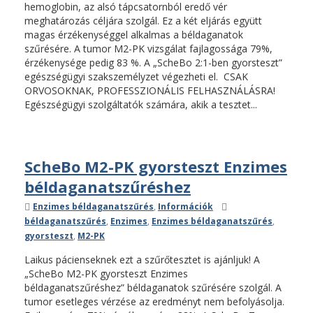
hemoglobin, az alsó tápcsatornból eredő vér
meghatározás céljára szolgál. Ez a két eljárás együtt
magas érzékenységgel alkalmas a béldaganatok
szűrésére. A tumor M2-PK vizsgálat fajlagossága 79%,
érzékenysége pedig 83 %. A „ScheBo 2:1-ben gyorsteszt”
egészségügyi szakszemélyzet végezheti el. CSAK
ORVOSOKNAK, PROFESSZIONÁLIS FELHASZNÁLÁSRA!
Egészségügyi szolgáltatók számára, akik a tesztet...
ScheBo M2-PK gyorsteszt Enzimes
béldaganatszűréshez
Kategóriák
Címkék
Enzimes béldaganatszűrés
,
Információk
béldaganatszűrés
,
Enzimes
,
Enzimes béldaganatszűrés
,
gyorsteszt
,
M2-PK
Laikus pácienseknek ezt a szűrőtesztet is ajánljuk! A
„ScheBo M2-PK gyorsteszt Enzimes
béldaganatszűréshez” béldaganatok szűrésére szolgál. A
tumor esetleges vérzése az eredményt nem befolyásolja.