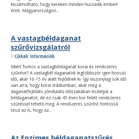
kiszámolható, hogy kereken minden huszadik embert
érint. Magyarországon...
A vastagbéldaganat
szűrővizsgálatról
Kategóriák
Cikkek
,
Információk
Miért fontos a vastagbéldaganat korai és rendszeres
szűrése? A vastagbél daganatok legtöbbször igen hosszú
idő, akár 10-15 év alatt fejlődnek ki. Így viszonylag sok idő
van arra, hogy korai stádiumban, akár még a
daganatfejlődés jóindulatú időszakában észleljük a
béldaganatot, de ez csak 45 éves kor felett rendszeres
szűréssel tehető meg. A rendszeres szűrést fontossá
teszi az is, hogy az...
Az Enzimes béldaganatszűrés