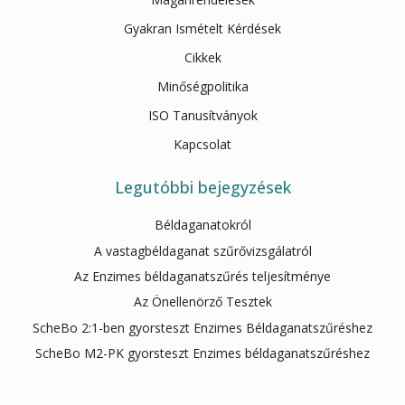
Gyakran Ismételt Kérdések
Cikkek
Minőségpolitika
ISO Tanusítványok
Kapcsolat
Legutóbbi bejegyzések
Béldaganatokról
A vastagbéldaganat szűrővizsgálatról
Az Enzimes béldaganatszűrés teljesítménye
Az Önellenörző Tesztek
ScheBo 2:1-ben gyorsteszt Enzimes Béldaganatszűréshez
ScheBo M2-PK gyorsteszt Enzimes béldaganatszűréshez