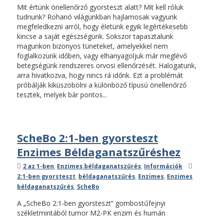
Mit értünk önellenőrző gyorsteszt alatt? Mit kell róluk
tudnunk? Rohanó világunkban hajlamosak vagyunk
megfeledkezni arról, hogy életünk egyik legértékesebb
kincse a saját egészségünk. Sokszor tapasztalunk
magunkon bizonyos tüneteket, amelyekkel nem
foglalkozunk időben, vagy elhanyagoljuk már meglévő
betegségünk rendszeres orvosi ellenőrzését. Halogatunk,
arra hivatkozva, hogy nincs rá időnk. Ezt a problémát
próbálják kiküszöbölni a különböző típusú önellenőrző
tesztek, melyek bár pontos...
ScheBo 2:1-ben gyorsteszt
Enzimes Béldaganatszűréshez
Kategóriák
Címkék
2 az 1-ben
,
Enzimes béldaganatszűrés
,
Információk
2:1-ben gyorsteszt
,
béldaganatszűrés
,
Enzimes
,
Enzimes
béldaganatszűrés
,
ScheBo
A „ScheBo 2:1-ben gyorsteszt” gombostűfejnyi
székletmintából tumor M2-PK enzim és humán