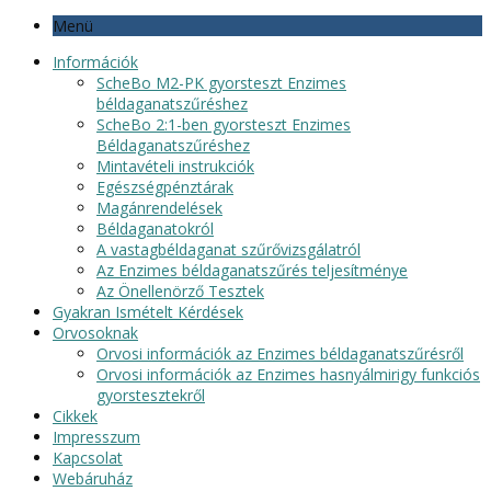
Menü
Információk
ScheBo M2-PK gyorsteszt Enzimes
béldaganatszűréshez
ScheBo 2:1-ben gyorsteszt Enzimes
Béldaganatszűréshez
Mintavételi instrukciók
Egészségpénztárak
Magánrendelések
Béldaganatokról
A vastagbéldaganat szűrővizsgálatról
Az Enzimes béldaganatszűrés teljesítménye
Az Önellenörző Tesztek
Gyakran Ismételt Kérdések
Orvosoknak
Orvosi információk az Enzimes béldaganatszűrésről
Orvosi információk az Enzimes hasnyálmirigy funkciós
gyorstesztekről
Cikkek
Impresszum
Kapcsolat
Webáruház