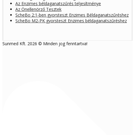
Az Enzimes béldaganatszűrés teljesítménye
Az Önellenörző Tesztek
ScheBo 2:1-ben gyorsteszt Enzimes Béldaganatszűréshez
ScheBo M2-PK gyorsteszt Enzimes béldaganatszűréshez
Sunmed Kft. 2026 © Minden jog fenntartva!