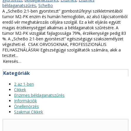
béldaganatszűrés
,
ScheBo
A „ScheBo 2:1-ben gyorsteszt” gombostűfejnyi székletmintából
tumor M2-PK enzim és humán hemoglobin, az alsó tápcsatornból
eredő vér meghatározás céljára szolgál. Ez a két eljárás együtt
magas érzékenységgel alkalmas a béldaganatok szűrésére. A
tumor M2-PK vizsgálat fajlagossága 79%, érzékenysége pedig 83
%. A „ScheBo 2:1-ben gyorsteszt” egészségügyi szakszemélyzet
végezheti el. CSAK ORVOSOKNAK, PROFESSZIONÁLIS
FELHASZNÁLÁSRA! Egészségügyi szolgáltatók számára, akik a
tesztet...
Keresés:
Kategóriák
2 az 1-ben
Cikkek
Enzimes béldaganatszűrés
Információk
Önellenörzés
Szakmai Cikkek