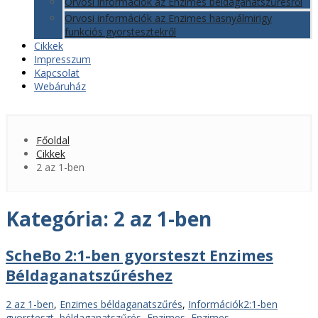
Orvosi információk az Enzimes béldaganatszűrésről
Orvosi információk az Enzimes hasnyálmirigy
funkciós gyorstesztekről
Cikkek
Impresszum
Kapcsolat
Webáruház
Főoldal
Cikkek
2 az 1-ben
Kategória:
2 az 1-ben
ScheBo 2:1-ben gyorsteszt Enzimes
Béldaganatszűréshez
Kategóriák
Címkék
2 az 1-ben
,
Enzimes béldaganatszűrés
,
Információk
2:1-ben
gyorsteszt
,
béldaganatszűrés
,
Enzimes
,
Enzimes