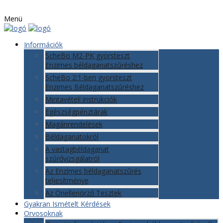
Menü
Információk
ScheBo M2-PK gyorsteszt
Enzimes béldaganatszűréshez
ScheBo 2:1-ben gyorsteszt
Enzimes Béldaganatszűréshez
Mintavételi instrukciók
Egészségpénztárak
Magánrendelések
Béldaganatokról
A vastagbéldaganat
szűrővizsgálatról
Az Enzimes béldaganatszűrés
teljesítménye
Az Önellenörző Tesztek
Gyakran Ismételt Kérdések
Orvosoknak