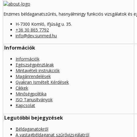
Enzimes béldaganatszűrés, hasnyálmirigy funkciós vizsgálatok és 
H-7300 Komló, Ifjúság u. 35.
+36 30 865 7792
info@dev.sunmed.hu
Információk
Információk
Egészségpénztárak
Mintavételi instrukciók
Magánrendelések
Gyakran Ismételt Kérdések
Cikkek
Minőségpolitika
ISO Tanusítványok
Kapcsolat
Legutóbbi bejegyzések
Béldaganatokról
A vastagbéldaganat szűrővizsgálatról