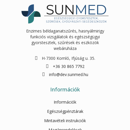
Enzimes béldaganatszűrés, hasnyálmirigy
funkciós vizsgálatok és egészségügyi
gyorstesztek, szűrések és eszközök
webáruháza
H-7300 Komló, Ifjúság u. 35.
+36 30 865 7792
info@dev.sunmed.hu
Információk
Információk
Egészségpénztárak
Mintavételi instrukciók
Magánrendelések