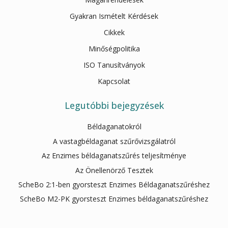
Gyakran Ismételt Kérdések
Cikkek
Minőségpolitika
ISO Tanusítványok
Kapcsolat
Legutóbbi bejegyzések
Béldaganatokról
A vastagbéldaganat szűrővizsgálatról
Az Enzimes béldaganatszűrés teljesítménye
Az Önellenörző Tesztek
ScheBo 2:1-ben gyorsteszt Enzimes Béldaganatszűréshez
ScheBo M2-PK gyorsteszt Enzimes béldaganatszűréshez