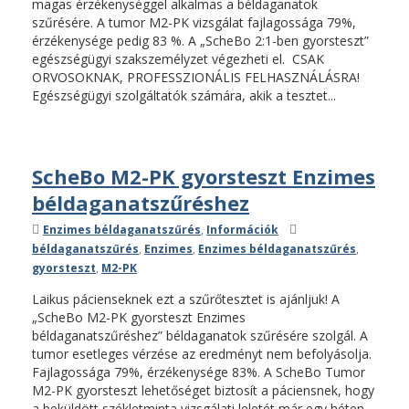
magas érzékenységgel alkalmas a béldaganatok
szűrésére. A tumor M2-PK vizsgálat fajlagossága 79%,
érzékenysége pedig 83 %. A „ScheBo 2:1-ben gyorsteszt”
egészségügyi szakszemélyzet végezheti el. CSAK
ORVOSOKNAK, PROFESSZIONÁLIS FELHASZNÁLÁSRA!
Egészségügyi szolgáltatók számára, akik a tesztet...
ScheBo M2-PK gyorsteszt Enzimes
béldaganatszűréshez
Kategóriák
Címkék
Enzimes béldaganatszűrés
,
Információk
béldaganatszűrés
,
Enzimes
,
Enzimes béldaganatszűrés
,
gyorsteszt
,
M2-PK
Laikus pácienseknek ezt a szűrőtesztet is ajánljuk! A
„ScheBo M2-PK gyorsteszt Enzimes
béldaganatszűréshez” béldaganatok szűrésére szolgál. A
tumor esetleges vérzése az eredményt nem befolyásolja.
Fajlagossága 79%, érzékenysége 83%. A ScheBo Tumor
M2-PK gyorsteszt lehetőséget biztosít a páciensnek, hogy
a beküldött székletminta vizsgálati leletét már egy héten