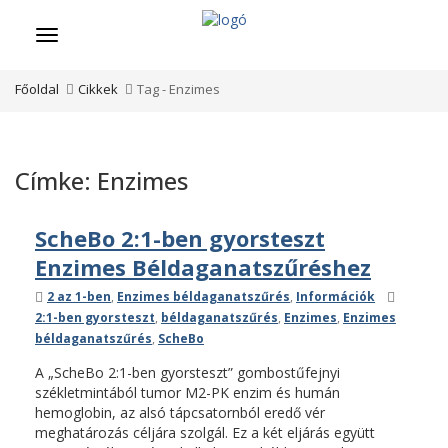
Menü
Főoldal
Cikkek
Tag -
Enzimes
Címke:
Enzimes
ScheBo 2:1-ben gyorsteszt
Enzimes Béldaganatszűréshez
Kategóriák
Címkék
2 az 1-ben
,
Enzimes béldaganatszűrés
,
Információk
2:1-ben gyorsteszt
,
béldaganatszűrés
,
Enzimes
,
Enzimes
béldaganatszűrés
,
ScheBo
A „ScheBo 2:1-ben gyorsteszt” gombostűfejnyi
székletmintából tumor M2-PK enzim és humán
hemoglobin, az alsó tápcsatornból eredő vér
meghatározás céljára szolgál. Ez a két eljárás együtt