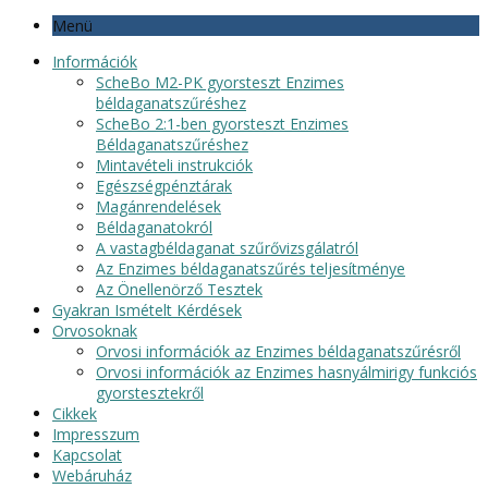
Menü
Információk
ScheBo M2-PK gyorsteszt Enzimes
béldaganatszűréshez
ScheBo 2:1-ben gyorsteszt Enzimes
Béldaganatszűréshez
Mintavételi instrukciók
Egészségpénztárak
Magánrendelések
Béldaganatokról
A vastagbéldaganat szűrővizsgálatról
Az Enzimes béldaganatszűrés teljesítménye
Az Önellenörző Tesztek
Gyakran Ismételt Kérdések
Orvosoknak
Orvosi információk az Enzimes béldaganatszűrésről
Orvosi információk az Enzimes hasnyálmirigy funkciós
gyorstesztekről
Cikkek
Impresszum
Kapcsolat
Webáruház