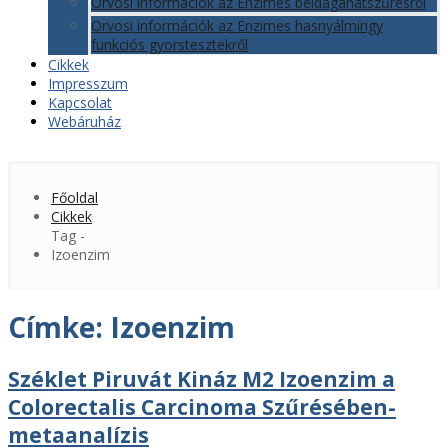
Orvosi információk az Enzimes béldaganatszűrésről
Orvosi információk az Enzimes hasnyálmirigy
funkciós gyorstesztekről
Cikkek
Impresszum
Kapcsolat
Webáruház
Főoldal
Cikkek
Tag -
Izoenzim
Címke:
Izoenzim
Széklet Piruvát Kináz M2 Izoenzim a
Colorectalis Carcinoma Szűrésében-
metaanalízis