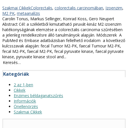
Kategóriák
Címkék
Szakmai Cikkek
Colorectalis
,
colorectalis carcinomában
,
Izoenzim
,
M2 PK
,
metaanalízis
Carolin Tonus, Markus Sellinger, Konrad Koss, Gero Neupert
Abstract Cél: a székletből kimutatható piruvát-kináz M2 izoenzim
hatékonyságának elemzése a colorectalis carcinoma szűrésében
a jelenleg rendelkezésre álló tanulmányok alapján. Módszerek A
PubMed és Embase adatbázisban fellelhető irodalom a következő
kulcsszavak alapján: fe­cal Tumor M2-PK, faecal Tumour M2-PK,
fecal M2-PK, faecal M2-PK, fecal pyruvate kinase, faecal pyruvate
kinase, pyruvate kinase stool and...
Keresés:
Kategóriák
2 az 1-ben
Cikkek
Enzimes béldaganatszűrés
Információk
Önellenörzés
Szakmai Cikkek