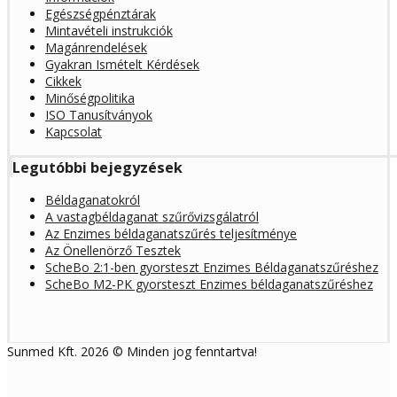
Egészségpénztárak
Mintavételi instrukciók
Magánrendelések
Gyakran Ismételt Kérdések
Cikkek
Minőségpolitika
ISO Tanusítványok
Kapcsolat
Legutóbbi bejegyzések
Béldaganatokról
A vastagbéldaganat szűrővizsgálatról
Az Enzimes béldaganatszűrés teljesítménye
Az Önellenörző Tesztek
ScheBo 2:1-ben gyorsteszt Enzimes Béldaganatszűréshez
ScheBo M2-PK gyorsteszt Enzimes béldaganatszűréshez
Sunmed Kft. 2026 © Minden jog fenntartva!