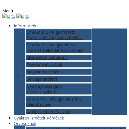
Menü
Információk
ScheBo M2-PK gyorsteszt
Enzimes béldaganatszűréshez
ScheBo 2:1-ben gyorsteszt
Enzimes Béldaganatszűréshez
Mintavételi instrukciók
Egészségpénztárak
Magánrendelések
Béldaganatokról
A vastagbéldaganat
szűrővizsgálatról
Az Enzimes béldaganatszűrés
teljesítménye
Az Önellenörző Tesztek
Gyakran Ismételt Kérdések
Orvosoknak