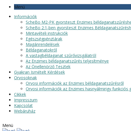
Menü
Információk
ScheBo M2-PK gyorsteszt Enzimes béldaganatszűrésh
ScheBo 2:1-ben gyorsteszt Enzimes Béldaganatszűrés
Mintavételi instrukciók
Egészségpénztárak
Magánrendelések
Béldaganatokról
A vastagbéldaganat szűrővizsgálatról
Az Enzimes béldaganatszűrés teljesítménye
Az Önellenörző Tesztek
Gyakran Ismételt Kérdések
Orvosoknak
Orvosi információk az Enzimes béldaganatszűrésről
Orvosi információk az Enzimes hasnyálmirigy funkciós g
Cikkek
Impresszum
Kapcsolat
Webáruház
Menü