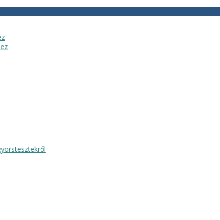
ez
hez
yorstesztekről