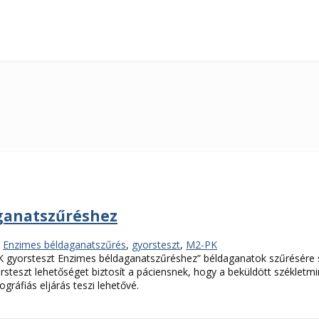
ganatszűréshez
,
Enzimes béldaganatszűrés
,
gyorsteszt
,
M2-PK
PK gyorsteszt Enzimes béldaganatszűréshez” béldaganatok szűrésére 
zt lehetőséget biztosít a páciensnek, hogy a beküldött székletmint
ráfiás eljárás teszi lehetővé.