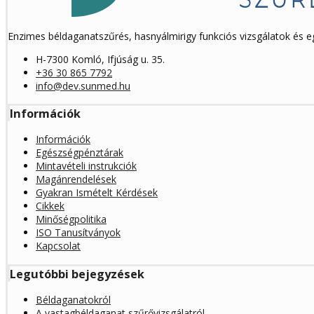
Enzimes béldaganatszűrés, hasnyálmirigy funkciós vizsgálatok és 
H-7300 Komló, Ifjúság u. 35.
+36 30 865 7792
info@dev.sunmed.hu
Információk
Információk
Egészségpénztárak
Mintavételi instrukciók
Magánrendelések
Gyakran Ismételt Kérdések
Cikkek
Minőségpolitika
ISO Tanusítványok
Kapcsolat
Legutóbbi bejegyzések
Béldaganatokról
A vastagbéldaganat szűrővizsgálatról