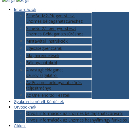
Információk
ScheBo M2-PK gyorsteszt
Enzimes béldaganatszűréshez
ScheBo 2:1-ben gyorsteszt
Enzimes Béldaganatszűréshez
Mintavételi instrukciók
Egészségpénztárak
Magánrendelések
Béldaganatokról
A vastagbéldaganat
szűrővizsgálatról
Az Enzimes béldaganatszűrés
teljesítménye
Az Önellenörző Tesztek
Gyakran Ismételt Kérdések
Orvosoknak
Orvosi információk az Enzimes béldaganatszűrésről
Orvosi információk az Enzimes hasnyálmirigy funkciós 
Cikkek