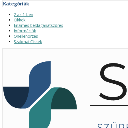
Kategóriák
2 az 1-ben
Cikkek
Enzimes béldaganatszűrés
Információk
Önellenörzés
Szakmai Cikkek