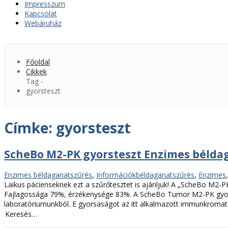
Impresszum
Kapcsolat
Webáruház
Főoldal
Cikkek
Tag -
gyorsteszt
Címke:
gyorsteszt
ScheBo M2-PK gyorsteszt Enzimes bélda
Kategóriák
Címkék
Enzimes béldaganatszűrés
,
Információk
béldaganatszűrés
,
Enzimes
Laikus pácienseknek ezt a szűrőtesztet is ajánljuk! A „ScheBo M2-
Fajlagossága 79%, érzékenysége 83%. A ScheBo Tumor M2-PK gyorstes
laboratóriumunkból. E gyorsaságot az itt alkalmazott immunkromatog
Keresés: